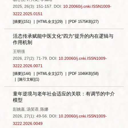
2025, 26(3): 151-157.
DOI:
10.20060/j.cnki.ISSN1009-
3222.2025.0151
[摘要]
(
151
)
[HTML全文]
(
29
)
[PDF
1575KB
]
(
27
)
活态传承赋能中医文化“四力”提升的内在逻辑与
作用机制
王明强
2026, 27(2): 71-79.
DOI:
10.20060/j.cnki.ISSN1009-
3222.2026.0071
[摘要]
(
144
)
[HTML全文]
(
27
)
[PDF
1046KB
]
(
58
)
[施引文献]
(
1
)
童年逆境与老年社会适应的关联：有调节的中介
模型
彭姚嘉
汤笑语
陈娜
,
,
2026, 27(1): 49-56.
DOI:
10.20060/j.cnki.ISSN1009-
3222.2026.0049