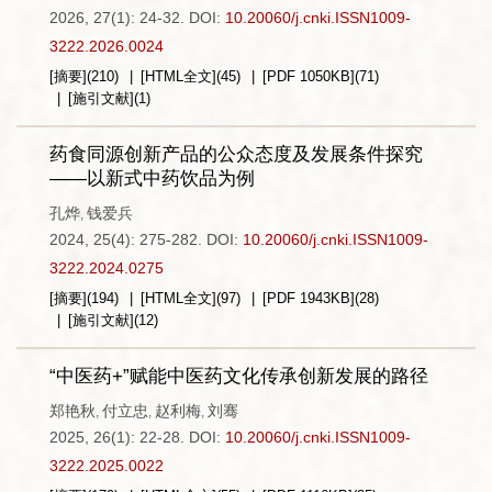
2026, 27(1): 24-32.
DOI:
10.20060/j.cnki.ISSN1009-
3222.2026.0024
[摘要]
(
210
)
[HTML全文]
(
45
)
[PDF
1050KB
]
(
71
)
[施引文献]
(
1
)
药食同源创新产品的公众态度及发展条件探究
——以新式中药饮品为例
孔烨
钱爱兵
,
2024, 25(4): 275-282.
DOI:
10.20060/j.cnki.ISSN1009-
3222.2024.0275
[摘要]
(
194
)
[HTML全文]
(
97
)
[PDF
1943KB
]
(
28
)
[施引文献]
(
12
)
“中医药+”赋能中医药文化传承创新发展的路径
郑艳秋
付立忠
赵利梅
刘骞
,
,
,
2025, 26(1): 22-28.
DOI:
10.20060/j.cnki.ISSN1009-
3222.2025.0022