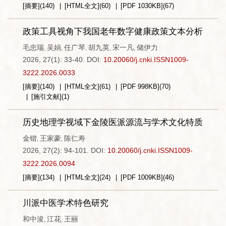
[摘要]
(
140
)
[HTML全文]
(
60
)
[PDF
1030KB
]
(
67
)
政策工具视角下我国老年数字健康政策文本分析
毛忠瑞
吴娟
任广琴
胡九英
宋一凡
储伊力
,
,
,
,
,
2026, 27(1): 33-40.
DOI:
10.20060/j.cnki.ISSN1009-
3222.2026.0033
[摘要]
(
140
)
[HTML全文]
(
61
)
[PDF
998KB
]
(
70
)
[施引文献]
(
1
)
历史地理学视域下金陵医派源流与学术文化特质
金锴
王家豪
陈仁寿
,
,
2026, 27(2): 94-101.
DOI:
10.20060/j.cnki.ISSN1009-
3222.2026.0094
[摘要]
(
134
)
[HTML全文]
(
24
)
[PDF
1009KB
]
(
46
)
川派中医学术特色研究
和中浚
江花
王丽
,
,