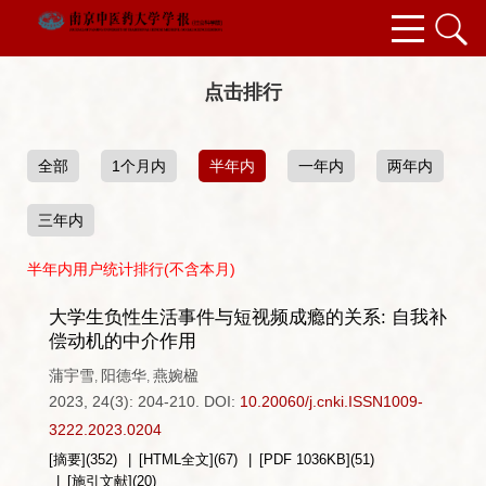
点击排行
全部
1个月内
半年内
一年内
两年内
三年内
半年内用户统计排行(不含本月)
大学生负性生活事件与短视频成瘾的关系: 自我补
偿动机的中介作用
蒲宇雪
阳德华
燕婉楹
,
,
2023, 24(3): 204-210.
DOI:
10.20060/j.cnki.ISSN1009-
3222.2023.0204
[摘要]
(
352
)
[HTML全文]
(
67
)
[PDF
1036KB
]
(
51
)
[施引文献]
(
20
)