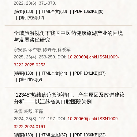
2022, 23(6): 371-379.
[摘要]
(
133
)
[HTML全文]
(
33
)
[PDF
1062KB
]
(
0
)
[施引文献]
(
12
)
全域旅游视角下我国中医药健康旅游产业的困境
与发展路径研究
宗安鹏
余杏敏
陈丹丹
徐爱军
,
,
,
2025, 26(4): 253-259.
DOI:
10.20060/j.cnki.ISSN1009-
3222.2025.0253
[摘要]
(
133
)
[HTML全文]
(
44
)
[PDF
1041KB
]
(
37
)
[施引文献]
(
9
)
“12345”热线诊疗投诉特征、产生原因及改进建议
分析——以江苏省某口腔医院为例
马震
杨毅
王磊
,
,
2024, 25(3): 191-197.
DOI:
10.20060/j.cnki.ISSN1009-
3222.2024.0191
[摘要]
(
130
)
[HTML全文]
(
37
)
[PDF
1066KB
]
(
22
)