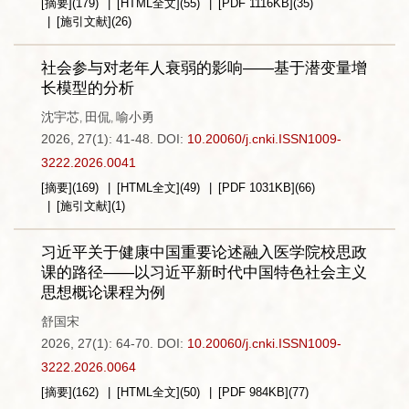
[摘要]
(
179
)
[HTML全文]
(
55
)
[PDF
1116KB
]
(
35
)
[施引文献]
(
26
)
社会参与对老年人衰弱的影响——基于潜变量增
长模型的分析
沈宇芯
田侃
喻小勇
,
,
2026, 27(1): 41-48.
DOI:
10.20060/j.cnki.ISSN1009-
3222.2026.0041
[摘要]
(
169
)
[HTML全文]
(
49
)
[PDF
1031KB
]
(
66
)
[施引文献]
(
1
)
习近平关于健康中国重要论述融入医学院校思政
课的路径——以习近平新时代中国特色社会主义
思想概论课程为例
舒国宋
2026, 27(1): 64-70.
DOI:
10.20060/j.cnki.ISSN1009-
3222.2026.0064
[摘要]
(
162
)
[HTML全文]
(
50
)
[PDF
984KB
]
(
77
)