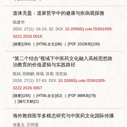
道体充盈：道家哲学中的健康与疾病观探微
陈建华
2026, 27(1): 16-19, 32.
DOI:
10.20060/j.cnki.ISSN1009-
3222.2026.0016
[摘要]
(
284
)
[HTML全文]
(
96
)
[PDF
1010KB
]
(
100
)
“第二个结合”视域下中医药文化融入高校思想政
治教育的价值逻辑与实践路径
陈娟
祝晓鹂
林瑜
洪霜
张宏如
,
,
,
,
2026, 27(1): 57-63.
DOI:
10.20060/j.cnki.ISSN1009-
3222.2026.0057
[摘要]
(
245
)
[HTML全文]
(
62
)
[PDF
988KB
]
(
78
)
[施引文献]
(
1
)
海外敦煌医学多模态研究与中医药文化国际传播
张曼玉
王明强
,