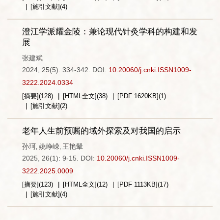
[施引文献]
(
4
)
澄江学派耀金陵：兼论现代针灸学科的构建和发
展
张建斌
2024, 25(5): 334-342.
DOI:
10.20060/j.cnki.ISSN1009-
3222.2024.0334
[摘要]
(
128
)
[HTML全文]
(
38
)
[PDF
1620KB
]
(
1
)
[施引文献]
(
2
)
老年人生前预嘱的域外探索及对我国的启示
孙珂
姚峥嵘
王艳翚
,
,
2025, 26(1): 9-15.
DOI:
10.20060/j.cnki.ISSN1009-
3222.2025.0009
[摘要]
(
123
)
[HTML全文]
(
12
)
[PDF
1113KB
]
(
17
)
[施引文献]
(
4
)