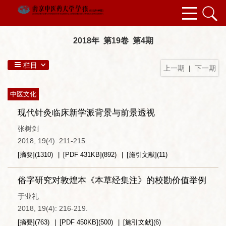
2018年 第19卷 第4期
栏目
上一期
|
下一期
中医文化
现代针灸临床新学派背景与前景透视
张树剑
2018, 19(4): 211-215.
[摘要]
(
1310
)
[PDF
431KB
]
(
892
)
[施引文献]
(
11
)
俗字研究对敦煌本《本草经集注》的校勘价值举例
于业礼
2018, 19(4): 216-219.
[摘要]
(
763
)
[PDF
450KB
]
(
500
)
[施引文献]
(
6
)