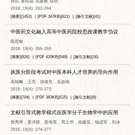
孙荪
黄桂成
吴啟南
陈明
,
,
,
2018, 19(4): 262-264.
[摘要]
(
1452
)
[PDF
347KB
]
(
621
)
[施引文献]
(
41
)
中医药文化融入高等中医药院校思政课教学刍议
陈思敏
2018, 19(4): 265-269.
[摘要]
(
826
)
[PDF
420KB
]
(
549
)
[施引文献]
(
16
)
执医分阶段考试对中医本科人才培养的导向作用
高锦飚，王亮，徐俊良，吴啟南
2018, 19(4): 270-273.
[摘要]
(
704
)
[PDF
383KB
]
(
525
)
[施引文献]
(
9
)
文献引导式教学模式在医学分子生物学中的应用
詹秀琴，姜泽群，姜海英，周立华，徐建亚，钱进军，刘冰
2018, 19(4): 274-277.