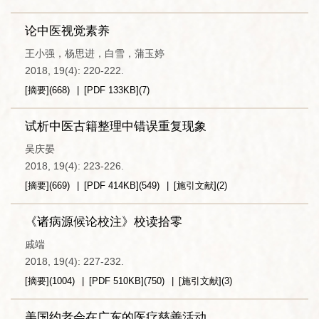
论中医视觉素养
王小强，杨思进，白雪，蒲玉婷
2018, 19(4): 220-222.
[摘要]
(
668
)
[PDF
133KB
]
(
7
)
试析中医古籍整理中错误重复现象
吴庆晏
2018, 19(4): 223-226.
[摘要]
(
669
)
[PDF
414KB
]
(
549
)
[施引文献]
(
2
)
《诸病源候论校注》校读拾零
戚端
2018, 19(4): 227-232.
[摘要]
(
1004
)
[PDF
510KB
]
(
750
)
[施引文献]
(
3
)
美国约老会在广东的医疗慈善活动