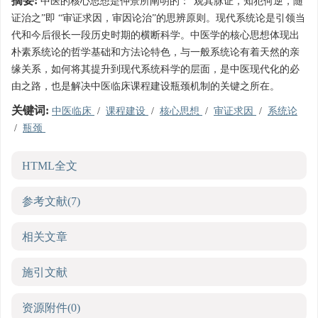
摘要:
中医的核心思想是仲景所阐明的：“观其脉证，知犯何逆，随
证治之”即 “审证求因，审因论治”的思辨原则。现代系统论是引领当
代和今后很长一段历史时期的横断科学。中医学的核心思想体现出
朴素系统论的哲学基础和方法论特色，与一般系统论有着天然的亲
缘关系，如何将其提升到现代系统科学的层面，是中医现代化的必
由之路，也是解决中医临床课程建设瓶颈机制的关键之所在。
关键词:
中医临床
/
课程建设
/
核心思想
/
审证求因
/
系统论
/
瓶颈
HTML全文
参考文献
(7)
相关文章
施引文献
资源附件
(0)