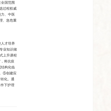
在全国范围
选过程权威
能力、中医
理、急危重
整人才培养
控专业知识储
旋式上升课程
”，将抗疫
观结构化临
能力。⑤创建应
力转化。通
事件下护理