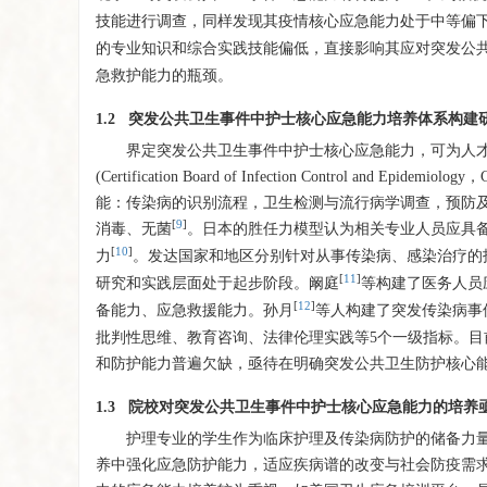
技能进行调查，同样发现其疫情核心应急能力处于中等偏
的专业知识和综合实践技能偏低，直接影响其应对突发公
急救护能力的瓶颈。
1.2 突发公共卫生事件中护士核心应急能力培养体系构建
界定突发公共卫生事件中护士核心应急能力，可为人
(Certification Board of Infection Control
能：传染病的识别流程，卫生检测与流行病学调查，预防
[
9
]
消毒、无菌
。日本的胜任力模型认为相关专业人员应具
[
10
]
力
。发达国家和地区分别针对从事传染病、感染治疗的
[
11
]
研究和实践层面处于起步阶段。阚庭
等构建了医务人员
[
12
]
备能力、应急救援能力。孙月
等人构建了突发传染病事
批判性思维、教育咨询、法律伦理实践等5个一级指标。
和防护能力普遍欠缺，亟待在明确突发公共卫生防护核心
1.3 院校对突发公共卫生事件中护士核心应急能力的培养
护理专业的学生作为临床护理及传染病防护的储备力
养中强化应急防护能力，适应疾病谱的改变与社会防疫需