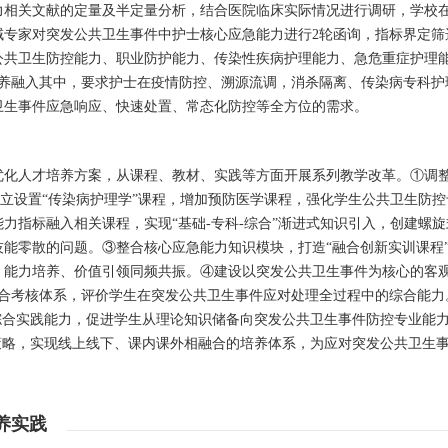
力相关文献的定量及半定量分析，结合医院临床实际情况进行调研，学校
域专家对突发公共卫生事件中护士核心应急能力进行2轮函询，指标界定筛
公共卫生防控能力、职业防护能力、传染性疾病护理能力、急危重症护理
素养融入其中，要求护士在疫情防控、溯源流调，消杀隔离、传染病专科护
卫生事件应急响应、快速处置、常态化防控等全方位的需求。
优化人才培养方案，从课程、教材、实践等方面开展系列教学改革。①调
独立设置“传染病护理学”课程，增加预防医学课程，强化学生公共卫生防
力指标融入相关课程，实现“基础-专科-综合”渐进式知识引入，创建螺
能零散的问题。③整合核心应急能力知识模块，打造“融合创新实训课程
、能力培养、价值引领同频共振。④建设以突发公共卫生事件为核心的客
amination，OSCE)综合考核体系，评价学生在突发公共卫生事件应对处理全过程中的综合
综合实践能力，促进学生从理论知识储备向突发公共卫生事件防控专业能
策略，实现线上线下、课内课外相融合的培养体系，为应对突发公共卫生
养实践