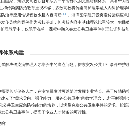
是由国家、州以及高校联合形成的一个阶梯式的完整培训体系，其有针对
生和传染病防治教育重视不够，多数高校将传染病护理学融入内科护理学
[
14
]
病防治等应用性课程较少且内容滞后
。湘潭医学院开设突发传染病应急
突发传染病的案例作为考核基础，但考核内容中基础理论比重较大，实践
与护理教学中，仅限于在单一课程中融入突发公共卫生事件护理知识和技
养体系构建
尝试解决传染病护理人才培养中的痛点问题，探索突发公共卫生事件中护
但需要长期储备人才，在疫情暴发时可以随时发挥专业特长。基于疫情防
建立了“需求导向、强化能力、服务公共卫生”的教学理念，以“平时强能
强化公共卫生应急防控能力的培养，以满足突发公共卫生事件的需求。按照
突发公共卫生事件，提高了专业人才储备的可行性。
内容