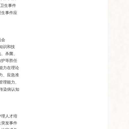
卫生事件
卫生事件应
员会
基本知识和技
洗、杀菌、
防护等胜任
能力在理论
力、应急准
管理能力、
传染病认知
。
护理人才培
生突发事件