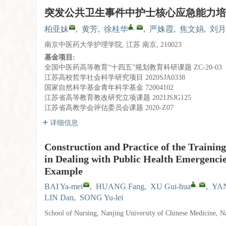
突发公共卫生事件中护士核心应急能力培
,
柏亚妹
,
黄芳
,
徐桂华
,
严姝霞
,
焦文娟
,
刘月
南京中医药大学护理学院, 江苏 南京, 210023
基金项目:
全国中医药高等教育“十四五”规划教育科研课题
ZC-20-03
江苏高校哲学社会科学研究项目
2020SJA0338
国家自然科学基金青年科学基金
72004102
江苏省高等教育教改研究立项课题
2021JSJG125
江苏省高教学会评估委员会课题
2020-Z07
详细信息
Construction and Practice of the Traini
in Dealing with Public Health Emergenci
Example
,
BAI Ya-mei
,
HUANG Fang
,
XU Gui-hua
,
YAN
LIN Dan
,
SONG Yu-lei
School of Nursing, Nanjing University of Chinese Medicine, N