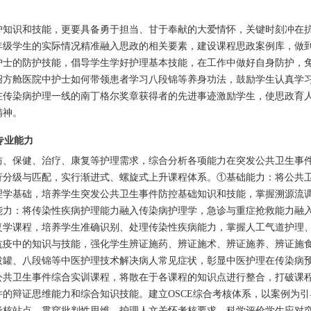
护知识和技能，更要具备勇于担当、甘于奉献的大爱情怀，关键时刻冲在
年级学生的实际情况精准融入思政的相关要素，建设课程思政案例库，做
护士的防护技能，倡导学生学好护理基本技能，在工作中做好自身防护，
绍方舱医院中护士如何带领患者学习八段锦等养身功法，鼓励学生认真学
在传染病护理一线的南丁格尔奖章获得者的先进事迹激励学生，使思政育
精神。
专业能力
防、保健、治疗、康复等护理需求，综合分析各项能力在突发公共卫生事
行分级与匹配，实行渐进式、螺旋式上升课程体系。①基础能力：将公共
理学基础，培养学生突发公共卫生事件防控基础知识和技能，掌握溯源流
能力：将传染性疾病护理能力融入传染病护理学，急诊与重症抢救能力融
复学课程，培养学生准确识别、处理传染性疾病能力，掌握人工气道护理
抗疫中的知识与技能，强化学生辨证施药、辨证施术、辨证施养、辨证施
拔罐、八段锦等中医护理技术解决病人常见症状，彰显中医护理在传染病
公共卫生事件综合实训课程，将散在于各课程的知识点进行整合，打破课
的辩证思维能力和综合知识技能。建立OSCE综合考核体系，以案例为引
考核站点，贯穿批判性思维、护理人文关怀考核要求，科学评价学生应对