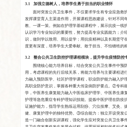
3.1 加强立德树人，培养学生勇于担当的职业情怀
面对突发公共卫生事件，不仅要求学生有专业应急救
发挥课堂育人主渠道作用，开展课程思政建设，针对不同
教、一课一策。例如在护理学基础课程中，展示抗疫一线
认识学习专业知识的重要性，努力提高专业实践能力；介
识，做到学以致用、用以促学；用抗疫精神以及长期坚守
度更有深度，培养学生大爱奉献、敢于担当、不怕牺牲的
3.2 整合公共卫生防控护理课程模块，提升学生疫情防控
围绕核心能力培养目标，结合突发公共卫生事件中预
用，考虑课程的先行后续关系，将能力培养与主要课程进
力融入预防医学、社区护理学课程，职业防护能力融入护
高职业防护意识，掌握各种重大传染病防护要点。②专科
学，中医养生康复能力融入中医临床护理学、中医养生康
护理等急危重症专科护理知识技能。提炼中医护理在防疫
证施护能力，指导学生熟练运用刮痧、穴位按摩、艾灸、
健、康复护理中的独特优势。③综合能力：独立开设突发
造一门融合创新实训课程，强化学生应对突发公共卫生事件
共卫生突发事件发生发展全过程，设置环环相扣的多站式