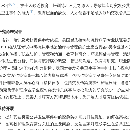
[
6
-
7
]
下水平
。护士因缺乏教育、培训练习不足等原因，导致其应对突发公共
[
8
]
共卫生事件的能力
。教育层面的缺失、人才储备不足成为制约突发公共
研究尚未完善
才培养、培训及考核提供参考依据。美国感染控制与流行病学专业认证委
 and Epidemiology，CBIC)在认证考试中明确从事感染治疗与管理的护士应当具备8类专业
及控制传播，职业防护，管理和沟通，教育和研究，环境评估与管理，清
备传染过程分析、病原与流行病学调查、管理与沟通、教育与研究、职业
护理人员制定了核心能力指标，我国对突发公共卫生事件中护士核心应急
应对突发传染病事件核心能力指标体系，包括传染病突发事件应急预防能
件护理应急人员核心能力指标体系，包括突发传染病事件护理技能、危急
目前聚焦于护理专业学生应对突发传染病事件核心能力的研究较少，护生对
能力的基础上，完善人才培养方案和课程体系，为开展人才培养提供依据
亟待开展
量，提升其在突发公共卫生事件中的应急防护能力日益急迫。如何在高校
求，是高校护理教育需要关注的重要问题。发达国家对院校学生在公共卫