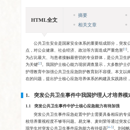
摘要
HTML全文
相关文章
公共卫生安全是国家安全体系的重要组成部分，突发
[
1
]
点，对公众健康、社会经济、政治等方面造成严重危害
为占比最大、与患者接触最密切的专业群体，是公共卫生
[
2
]
为关键
。我国护士核心能力现状调查显示，大多数护士
护理教育中加强公共卫生应急防护教育刻不容缓。本文以
在的问题，提出护士核心应急培养体系的构建及实践路径
1. 突发公共卫生事件中我国护理人才培养模
1.1 突发公共卫生事件中护士核心应急能力有待加强
突发公共卫生事件应急处置中护士需要具备相应的专
校培养重视程度不够等问题。易文琳、麦剑荣等通过突发
[
4
-
5
]
现学生对突发公共卫生事件应急能力有待提高
。刘祯帆