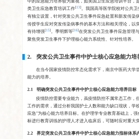
中的应急能力培养较为重视，如美国卫生应急培训平台，
[
13
]
类卫生应急教育培训工作
。我国高等医学院校对公共卫
有独立设置，针对突发公共卫生事件应急处置和新发传染
传授学生应对突发传染病事件的基本方法和相关理论，以
[
15
]
[
16
]
有待增强
。季明辉等
在突发公共卫生事件应急管理
聚焦突发卫生事件下护理核心能力系统性、针对性培养。
2. 突发公共卫生事件中护士核心应急能力培
在当今国家疫情防控常态化需求下，南京中医药大学
能力的培养。
2.1 明确突发公共卫生事件中护士核心应急能力培养目标
疫情防控需要专业能力，虽疫情防控不属常态工作，
工作的需求，通过分析我国护士人数和能力缺口现状，学校
应急”为核心能力培养目标。在护理学专业教育基础上，
标进行教育训练的护理人才进入临床后，可随时应对重大
2.2 界定突发公共卫生事件中护士核心应急能力指标体系