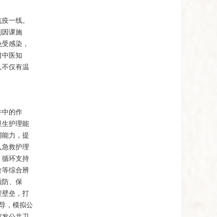
抗疫一线。
到因课施
免受感染，
习中医知
人不仅有温
件中的作
卫生护理能
调能力，提
入急救护理
、循环支持
食等综合辨
预防、保
程壁垒，打
导，模拟公
突发公共卫