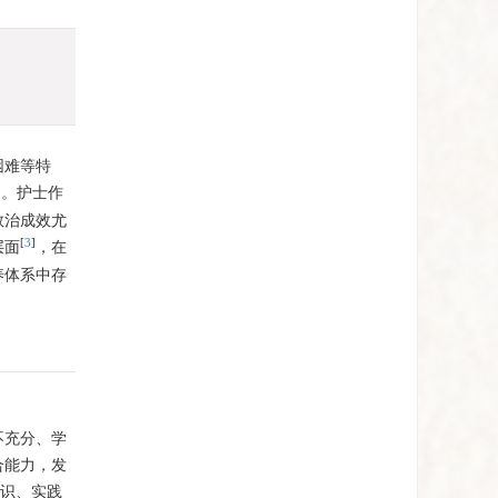
困难等特
用。护士作
救治成效尤
[
3
]
层面
，在
养体系中存
不充分、学
合能力，发
识、实践