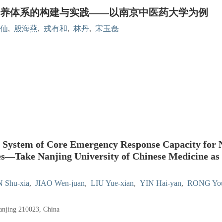
养体系的构建与实践——以南京中医药大学为例
仙
,
殷海燕
,
戎有和
,
林丹
,
宋玉磊
ng System of Core Emergency Response Capacity for 
es—Take Nanjing University of Chinese Medicine as
 Shu-xia
,
JIAO Wen-juan
,
LIU Yue-xian
,
YIN Hai-yan
,
RONG You
anjing 210023, China