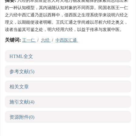
摘要:
六经的本质应是古人对天地万物发展规律的探索而总结出来
的一种认知模型，其内涵随认知对象的不同而异。民国名医王一仁
之六经中西汇通乃是以西释中，借西医之生理系统学来说明六经之
理义，以期能使读者明晰。王氏汇通之学尚难以尽析六经之奥义，
读者当鉴其可鉴之处，明六经用六经，以益于传承与发展中医。
关键词:
王一仁
/
六经
/
中西医汇通
HTML全文
参考文献
(5)
相关文章
施引文献
(4)
资源附件
(0)