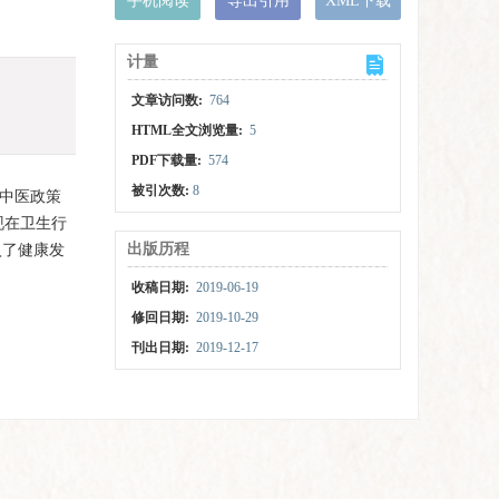
手机阅读
导出引用
XML下载
计量
文章访问数:
764
HTML全文浏览量:
5
PDF下载量:
574
被引次数:
8
的中医政策
现在卫生行
出版历程
入了健康发
收稿日期:
2019-06-19
修回日期:
2019-10-29
刊出日期:
2019-12-17