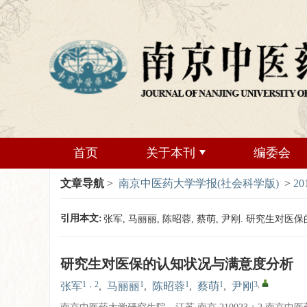
首页
关于本刊
编委会
文章导航
>
南京中医药大学学报(社会科学版)
>
20
引用本文:
张军, 马丽丽, 陈昭蓉, 蔡萌, 尹刚. 研究生对医保的认
研究生对医保的认知状况与满意度分析
1，2
1
1
1
3
,
张军
,
马丽丽
,
陈昭蓉
,
蔡萌
,
尹刚