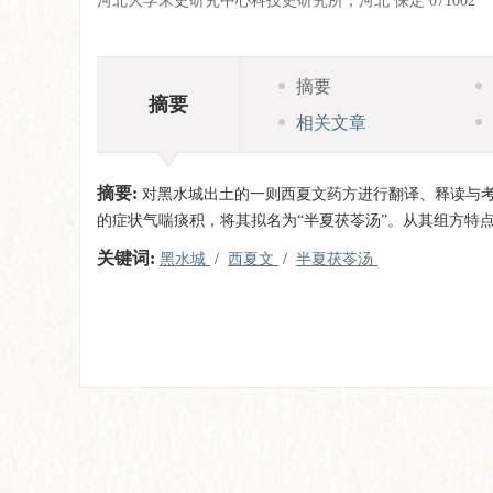
河北大学宋史研究中心科技史研究所，河北 保定 071002
摘要
摘要
相关文章
摘要:
对黑水城出土的一则西夏文药方进行翻译、释读与
的症状气喘痰积，将其拟名为“半夏茯苓汤”。从其组方特
关键词:
黑水城
/
西夏文
/
半夏茯苓汤