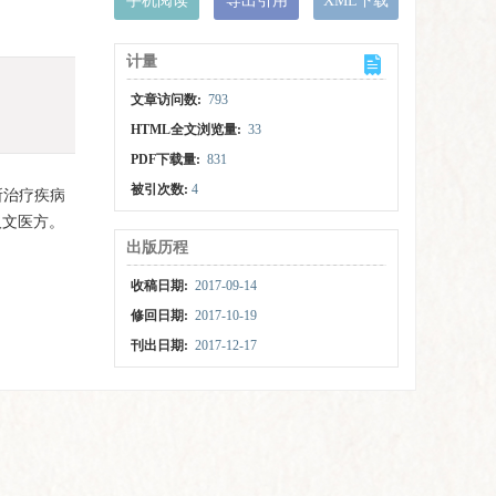
手机阅读
导出引用
XML下载
计量
文章访问数:
793
HTML全文浏览量:
33
PDF下载量:
831
被引次数:
4
所治疗疾病
汉文医方。
出版历程
收稿日期:
2017-09-14
修回日期:
2017-10-19
刊出日期:
2017-12-17