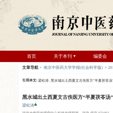
首页
关于本刊
编委会
文章导航
>
南京中医药大学学报(社会科学版)
>
20
引用本文:
梁松涛. 黑水城出土西夏文古佚医方“半夏茯苓汤”考述[J].
黑水城出土西夏文古佚医方“半夏茯苓汤
梁松涛