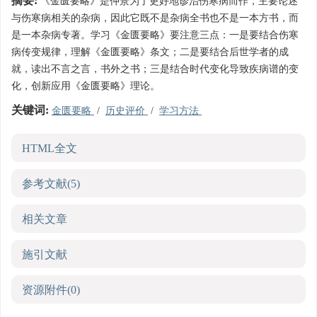
摘要:
《金匮要略》是仲景为了更好地诊治伤寒病而作，主要论述
与伤寒病相关的杂病，因此它既不是杂病全书也不是一本方书，而
是一本杂病专著。学习《金匮要略》要注意三点：一是要结合伤寒
病传变规律，理解《金匮要略》条文；二是要结合后世学者的成
就，读出不言之言，书外之书；三是结合时代变化导致疾病谱的变
化，创新应用《金匮要略》理论。
关键词:
金匮要略
/
历史评价
/
学习方法
HTML全文
参考文献
(5)
相关文章
施引文献
资源附件
(0)