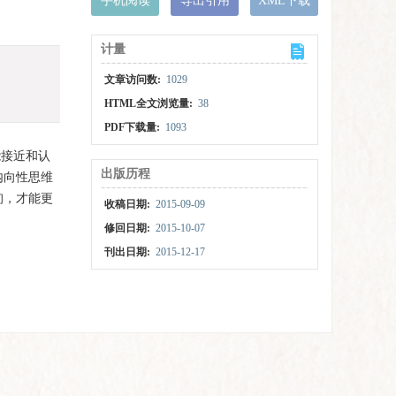
手机阅读
导出引用
XML下载
计量
文章访问数:
1029
HTML全文浏览量:
38
PDF下载量:
1093
能接近和认
出版历程
内向性思维
询，才能更
收稿日期:
2015-09-09
修回日期:
2015-10-07
刊出日期:
2015-12-17