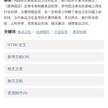
摘要:
我国自古重视食品卫生的监管，唐代政府注重法律规范，
《唐律疏议》定有专条制裁食品犯罪。宋代统治者在此基础上强化
行业自律，注重间接监管，在一定程度上纾解了食品卫生问题上的
症结。古代食品卫生监管的主要经验有：关注民生，践行民本思
想；义利并举，培育食品市场；德法兼治，保障食品卫生。
关键词:
食品卫生
/
法律规范
/
行业监管
/
唐宋时期
HTML全文
参考文献
(30)
相关文章
施引文献
资源附件
(0)