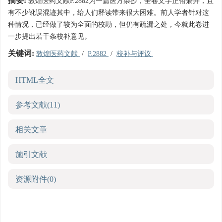
摘要:
敦煌医药文献P.2882为一篇医方杂抄，全卷文字正俗兼并，且
有不少讹误混迹其中，给人们释读带来很大困难。前人学者针对这
种情况，已经做了较为全面的校勘，但仍有疏漏之处，今就此卷进
一步提出若干条校补意见。
关键词:
敦煌医药文献
/
P.2882
/
校补与评议
HTML全文
参考文献
(11)
相关文章
施引文献
资源附件
(0)