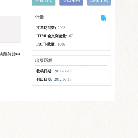
手机阅读
导出引用
XML下载
计量
文章访问数:
1053
HTML全文浏览量:
67
PDF下载量:
1086
法藏敦煌中
出版历程
收稿日期:
2011-11-15
刊出日期:
2012-03-17