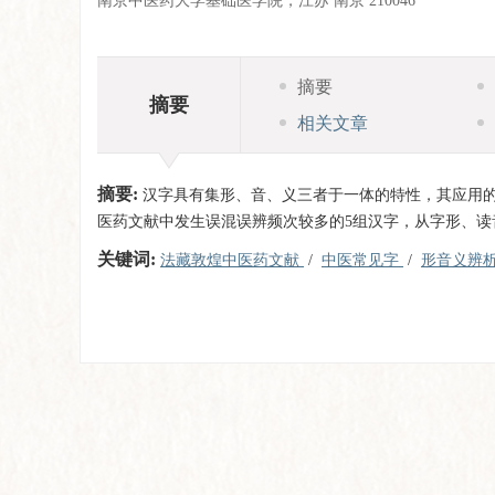
南京中医药大学基础医学院，江苏 南京 210046
摘要
摘要
相关文章
摘要:
汉字具有集形、音、义三者于一体的特性，其应用的
医药文献中发生误混误辨频次较多的5组汉字，从字形、读
关键词:
法藏敦煌中医药文献
/
中医常见字
/
形音义辨