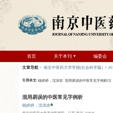
首页
关于本刊
编委会
文章导航
>
南京中医药大学学报(社会科学版)
>
20
引用本文:
钱婷婷，沈澍农. 混用易误的中医常见字例析[J]. 南京中医
混用易误的中医常见字例析
钱婷婷，沈澍农