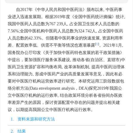
自2017年《中华人民共和国中医药法》颁布以来, 中医药事
业进入迅速发展期。根据2019年度《全国中医药统计摘编》统计,
我国中医药人员总数为767 239人, 占全国卫生技术人员总数的
7.56%;全国中医机构中医药人员总数为324 742人, 占全国中医药
人员总数的42.33%。但随着中医药事业的快速发展, 资源利用率
[
1
]
差、配置效率低、供需不平衡等情况也逐渐暴露
。2021年1月,
国务院办公厅印发《关于加快中医药特色发展的若干政策措施》
中提出，要加强医疗服务体系建设, 推动各省(自治区、直辖市)中
医药卫生资源扩容和均衡布局, 改革体制机制, 提高中医药治理体
系和治理能力, 形成中医药产业的高质量发展等意见，因此有必
要对中医医疗机构运营效率进行研究。本研究运用三阶段数据包
络分析方法(Data envelopment analysis，DEA)探究2019年我国公
立中医医疗机构的运行效率, 结合政策环境分析各省份间办医效
率差异产生的原因，探讨资源配置中存在的问题并提出相关建
议，以期提高我国公立中医医疗机构运行效率。
1. 资料来源和研究方法
2. 结果