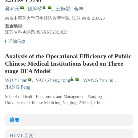
,
吴弈天
,
姚峥嵘
,
王艳翚
,
蒋丰
南京中医药大学卫生经济管理学院, 江苏 南京 210023
基金项目:
江苏省科协课题
JSKXKT2021023
详细信息
Analysis of the Operational Efficiency of Public
Chinese Medical Institutions based on Three-
stage DEA Model
,
WU Yi-tian
,
YAO Zheng-rong
,
WANG Yan-hui
,
JIANG Feng
School of Health Economics and Management, Nanjing
University of Chinese Medicine, Nanjing, 210023, China
摘要
HTML全文