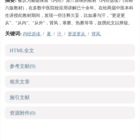
摘要:
被认为最能保留《内经》原汁原味的教材《内经选读》(简称
六版教材)，在多数中医院校应用讲解已十余年。在给两届中医本科
生讲授此教材期间，发现一些注释欠妥，比如暑与汗，“更逆更
从”、“从内”、“从外”，肾风，寒厥、热厥等等，故撰此文以辨疑。
关键词:
内经选读
/
暑
/
汗
/
更逆更从
/
肾风
HTML全文
参考文献
(9)
相关文章
施引文献
资源附件
(0)