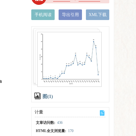
手机阅读
导出引用
XML下载
a
图(1)
计量
文章访问数:
436
HTML全文浏览量:
170