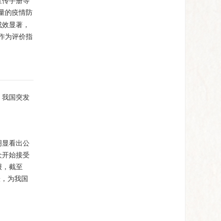
宣传手册等
量的疫情防
成效显著，
作为评价指
，我国突发
明显看出公
众开始接受
报，截至
涨，为我国