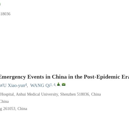
8036
Emergency Events in China in the Post-Epidemic Er
4
1, 4
,
,
WU Xiao-yun
,
WANG Qi
 Hospital, Anhui Medical University, Shenzhen 518036, China
China
ng 261053, China