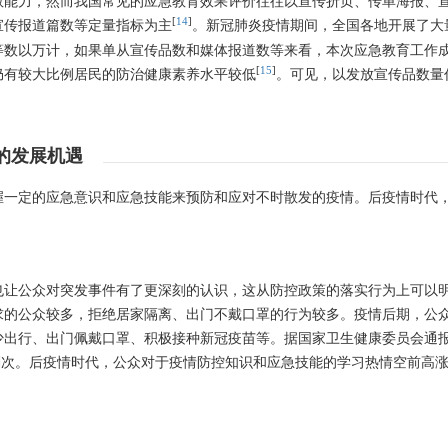
救能力，然而我国常见的应急教育效果评价往往以宣传折页、传单海报、
[
14
]
宣传报道篇数等定量指标为主
。新冠肺炎疫情期间，全国各地开展了大
等数以万计，如果单从宣传品数和媒体报道数等来看，本次应急教育工作
[
15
]
仍有较大比例居民的防治健康素养水平较低
。可见，以发放宣传品数量
的发展机遇
握一定的应急意识和应急技能来预防和应对不时散发的疫情。后疫情时代
也让公众对突发事件有了更深刻的认识，这从防控政策的落实行为上可以
求的公众较多，拒绝居家隔离、出门不戴口罩的行为较多。疫情后期，公
少出行、出门佩戴口罩、积极接种新冠疫苗等。据国家卫生健康委员会通
56亿剂次。后疫情时代，公众对于疫情防控知识和应急技能的学习热情空前高