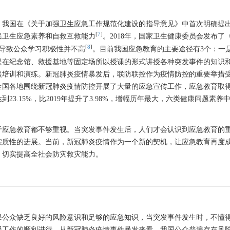
年，我国在《关于加强卫生应急工作规范化建设的指导意见》中首次明确提
[
7
]
民卫生应急素养和自救互救能力
。2018年，国家卫生健康委员会发布了
[
8
]
，导致公众学习积极性并不高
。目前我国应急教育的主要途径有3个：一
是在纪念馆、救援基地等固定场所以授课的形式讲授各种突发事件的知识
援培训和演练。新冠肺炎疫情暴发后，联防联控作为疫情防控的重要举措
年全国各地围绕新冠肺炎疫情防控开展了大量的应急宣传工作，应急教育取
到23.15%，比2019年提升了3.98%，增幅历年最大，六类健康问题素养
于应急教育都不够重视。当突发事件发生后，人们才会认识到应急教育的
实质性的进展。当前，新冠肺炎疫情作为一个新的契机，让应急教育再度
，切实提高全社会防灾救灾能力。
果公众缺乏良好的风险意识和足够的应急知识，当突发事件发生时，不懂
援工作的顺利进行。从新冠肺炎疫情事件暴发来看，我国公众普遍存在风