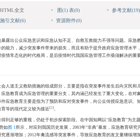
HTML全文
图
(1)
表
(0)
参考文献
(19)
施引文献
(6)
资源附件
(0)
也暴露出公众应急意识和应急认知不足、自救互救能力不强等问题。应急
件的能力，减少突发事件带来的损失，而且有助于提升政府应急管理水平
对疫情常态化的时代格局，是后疫情时代我国应急管理工作亟须解决的重
际社会人道主义救助措施的组成部分，主要是指在突发事件发生后向灾民和
，应急教育成为应急管理的重要分支，其内涵已经发生了重大变化，在对
事件应急教育主要是指为了预防和应对突发事件，向公众传授应急意识、
[
2
]
教育等的现代定义较为接近
。
得到足够的重视，仍处于初步探索阶段。在中国知网以“应急教育”为主
趋势如
图 1
所示，对应到我国历史发展，2003年“非典”暴发，应急教育研究
研究逐渐增加；2012年禽流感等突发事件，导致应急教育的发文量继续增