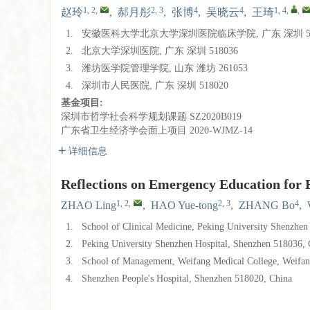
1, 2
,
2, 3
4
4
1, 4
,
,
赵玲
,
郝月彤
,
张博
,
吴晓云
,
王琦
1.
安徽医科大学北京大学深圳医院临床学院, 广东 深圳 51
2.
北京大学深圳医院, 广东 深圳 518036
3.
潍坊医学院管理学院, 山东 潍坊 261053
4.
深圳市人民医院, 广东 深圳 518020
基金项目:
深圳市哲学社会科学规划课题
SZ2020B019
广东省卫生经济学会面上项目
2020-WJMZ-14
详细信息
Reflections on Emergency Education for 
1, 2
,
2, 3
4
ZHAO Ling
,
HAO Yue-tong
,
ZHANG Bo
,
1.
School of Clinical Medicine, Peking University Shenzhen
2.
Peking University Shenzhen Hospital, Shenzhen 518036, 
3.
School of Management, Weifang Medical College, Weifa
4.
Shenzhen People's Hospital, Shenzhen 518020, China