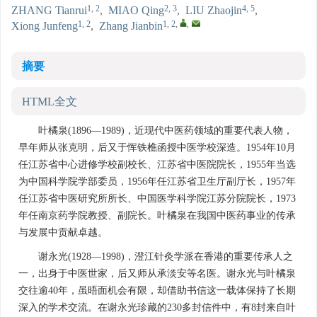
1, 2
2, 3
4, 5
ZHANG Tianrui
,
MIAO Qing
,
LIU Zhaojin
,
1, 2
1, 2
,
,
Xiong Junfeng
,
Zhang Jianbin
摘要
HTML全文
叶橘泉(1896—1989)，近现代中医药领域的重要代表人物，
早年师从张克明，后又于恽铁樵函授中医学校深造。1954年10月
任江苏省中心进修学校副校长、江苏省中医院院长，1955年当选
为中国科学院学部委员，1956年任江苏省卫生厅副厅长，1957年
任江苏省中医研究所所长、中国医学科学院江苏分院院长，1973
年任南京药学院教授、副院长。叶橘泉在我国中医药事业的传承
与发展中贡献卓越。
谢永光(1928—1998)，澄江针灸学派在香港的重要传承人之
一，出身于中医世家，后又师从承淡安等名医。谢永光与叶橘泉
交往逾40年，虽晤面机会有限，却借助书信这一载体保持了长期
深入的学术交流。在谢永光珍藏的230多封信件中，有8封来自叶