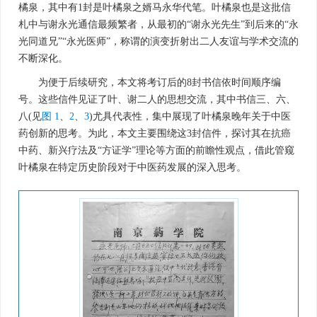
橘泉，其中有1封是叶橘泉之婿马永华代笔。叶橘泉也是这批信
札中与谢永光通信最频繁者，从最初的“谢永光先生”到后来的“永
光同道兄”“永光医师”，称谓的演变折射出二人友谊与学术交流的
不断深化。
为便于后续研究，本文将考订后的8封书信依时间顺序编
号。这些信件见证了叶、谢二人的思想交流，其中书信三、六、
八(见
图 1
、
2
、
3
)尤具代表性，集中展现了叶橘泉晚年关于中医
药创新的思考。为此，本文主要围绕这3封信件，探讨其在抗癌
中药、新兴疗法及“方证学”理论等方面的前瞻性观点，借此管窥
叶橘泉在特定历史阶段对于中医药发展的深入思考。