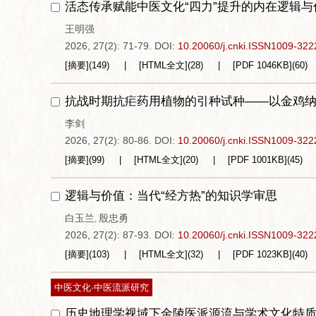
活态传承赋能中医文化“四力”提升的内在逻辑与
王明强
2026, 27(2): 71-79.
DOI:
10.20060/j.cnki.ISSN1009-322
[摘要]
(
149
)
[HTML全文]
(
28
)
[PDF
1046KB
]
(
60
)
抗战时期抗疟药用植物的引种试种——以金鸡
李剑
2026, 27(2): 80-86.
DOI:
10.20060/j.cnki.ISSN1009-322
[摘要]
(
99
)
[HTML全文]
(
20
)
[PDF
1001KB
]
(
45
)
逻辑与价值：当代“经方热”的知识学审思
白玉兰
殷忠勇
,
2026, 27(2): 87-93.
DOI:
10.20060/j.cnki.ISSN1009-322
[摘要]
(
103
)
[HTML全文]
(
32
)
[PDF
1023KB
]
(
40
)
中医文化·中医流派研究
历史地理学视域下金陵医派源流与学术文化特