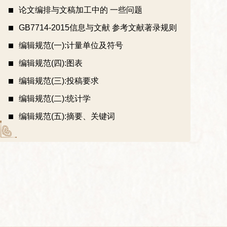
论文编排与文稿加工中的 一些问题
GB7714-2015信息与文献 参考文献著录规则
编辑规范(一):计量单位及符号
编辑规范(四):图表
编辑规范(三):投稿要求
编辑规范(二):统计学
编辑规范(五):摘要、关键词