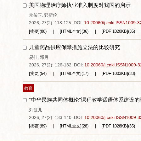
美国物理治疗师执业准入制度对我国的启示
常传玉
郭斯伦
,
2026, 27(2): 118-125.
DOI:
10.20060/j.cnki.ISSN1009-
[摘要]
(
88
)
[HTML全文]
(
36
)
[PDF
1020KB
]
(
35
)
儿童药品供应保障措施立法的比较研究
易佳
邓勇
,
2026, 27(2): 126-132.
DOI:
10.20060/j.cnki.ISSN1009-
[摘要]
(
54
)
[HTML全文]
(
17
)
[PDF
1003KB
]
(
33
)
教育
“中华民族共同体概论”课程教学话语体系建设
刘波儿
2026, 27(2): 133-140.
DOI:
10.20060/j.cnki.ISSN1009-
[摘要]
(
89
)
[HTML全文]
(
28
)
[PDF
1028KB
]
(
35
)