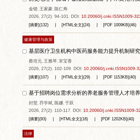
金锴
王家豪
陈仁寿
,
,
2026, 27(2): 94-101.
DOI:
10.20060/j.cnki.ISSN1009-3
[摘要]
(
132
)
[HTML全文]
(
24
)
[PDF
1009KB
]
(
46
)
健康管理与政策
基层医疗卫生机构中医药服务能力提升机制研
蔡培元
王雅琴
宋宝香
,
,
2026, 27(2): 102-109.
DOI:
10.20060/j.cnki.ISSN1009-
[摘要]
(
107
)
[HTML全文]
(
29
)
[PDF
1153KB
]
(
40
)
基于招聘岗位需求分析的养老服务管理人才培
封莹
乔学斌
陈娜
于跃
,
,
,
2026, 27(2): 110-117.
DOI:
10.20060/j.cnki.ISSN1009-3
[摘要]
(
93
)
[HTML全文]
(
18
)
[PDF
1202KB
]
(
40
)
法律