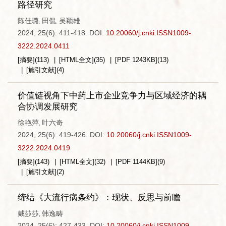
路径研究
陈佳璐
田侃
吴颖雄
,
,
2024, 25(6): 411-418.
DOI:
10.20060/j.cnki.ISSN1009-
3222.2024.0411
[摘要]
(
113
)
[HTML全文]
(
35
)
[PDF
1243KB
]
(
13
)
[施引文献]
(
4
)
价值链视角下中药上市企业竞争力与区域经济的耦
合协调发展研究
徐艳萍
叶六奇
,
2024, 25(6): 419-426.
DOI:
10.20060/j.cnki.ISSN1009-
3222.2024.0419
[摘要]
(
143
)
[HTML全文]
(
32
)
[PDF
1144KB
]
(
9
)
[施引文献]
(
2
)
缔结《大流行病条约》：现状、反思与前瞻
戴莎莎
韩逸畴
,
2024, 25(6): 427-433.
DOI:
10.20060/j.cnki.ISSN1009-