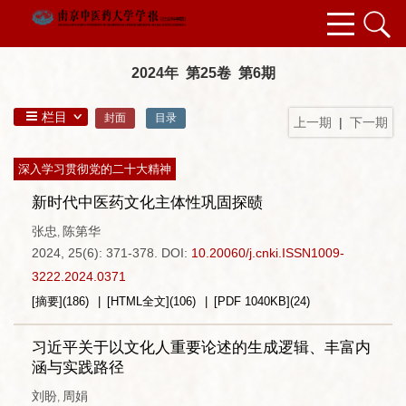
2024年 第25卷 第6期
栏目
封面
目录
上一期
|
下一期
深入学习贯彻党的二十大精神
新时代中医药文化主体性巩固探赜
张忠
陈第华
,
2024, 25(6): 371-378.
DOI:
10.20060/j.cnki.ISSN1009-
3222.2024.0371
[摘要]
(
186
)
[HTML全文]
(
106
)
[PDF
1040KB
]
(
24
)
习近平关于以文化人重要论述的生成逻辑、丰富内
涵与实践路径
刘盼
周娟
,