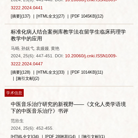
3222.2024.0441
[摘要]
(
137
)
[HTML全文]
(
27
)
[PDF
1045KB
]
(
12
)
标准化病人结合案例库教学法在留学生临床药理学
教学中的应用
马旸
孙妩弋
袁嫚嫚
黄艳
,
,
,
2024, 25(6): 447-451.
DOI:
10.20060/j.cnki.ISSN1009-
3222.2024.0447
[摘要]
(
128
)
[HTML全文]
(
33
)
[PDF
1014KB
]
(
11
)
[施引文献]
(
2
)
学术信息
中医音乐治疗研究的新视野——《文化人类学语境
下的中医音乐治疗》书评
范欣生
2024, 25(6): 452-455.
[HTML全文]
(
34
)
[PDF
289KB
]
(
14
)
[施引文献]
(
1
)