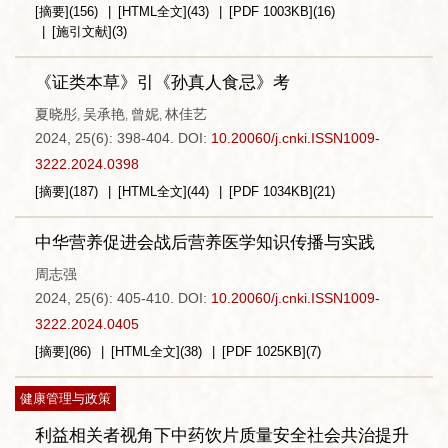
[摘要]
(
156
)
[HTML全文]
(
43
)
[PDF
1003KB
]
(
16
)
[施引文献]
(
3
)
《证类本草》引《孙真人食忌》考
夏晓彤
吴承艳
曾妮
林佳艺
,
,
,
2024, 25(6): 398-404.
DOI:
10.20060/j.cnki.ISSN1009-
3222.2024.0398
[摘要]
(
187
)
[HTML全文]
(
44
)
[PDF
1034KB
]
(
21
)
中华营养促进会战后营养医学知识传播与实践
周志强
2024, 25(6): 405-410.
DOI:
10.20060/j.cnki.ISSN1009-
3222.2024.0405
[摘要]
(
86
)
[HTML全文]
(
38
)
[PDF
1025KB
]
(
7
)
健康管理与政策
利益相关者视角下中药饮片质量安全社会共治提升