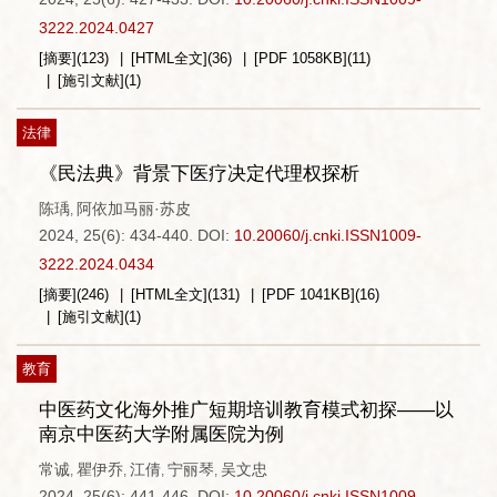
3222.2024.0427
[摘要]
(
123
)
[HTML全文]
(
36
)
[PDF
1058KB
]
(
11
)
[施引文献]
(
1
)
法律
《民法典》背景下医疗决定代理权探析
陈瑀
阿依加马丽·苏皮
,
2024, 25(6): 434-440.
DOI:
10.20060/j.cnki.ISSN1009-
3222.2024.0434
[摘要]
(
246
)
[HTML全文]
(
131
)
[PDF
1041KB
]
(
16
)
[施引文献]
(
1
)
教育
中医药文化海外推广短期培训教育模式初探——以
南京中医药大学附属医院为例
常诚
瞿伊乔
江倩
宁丽琴
吴文忠
,
,
,
,
2024, 25(6): 441-446.
DOI:
10.20060/j.cnki.ISSN1009-