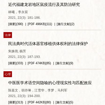
近代福建龙岩地区鼠疫流行及其防治研究
林曦，李永宸
2021, 22(3): 181-186.
[摘要]
(
390
)
[PDF
496KB
]
(
111
)
[施引文献]
(
2
)
法律
民法典时代活体器官移植供体权利的法律保护
朱姝尧
杨芳
,
2021, 22(3): 187-193.
[摘要]
(
333
)
[PDF
474KB
]
(
85
)
[施引文献]
(
9
)
心理
中医医学术语空间隐喻的心理现实性与匹配效应
陈嘉文，胡亦琳，江雪华，李梦，马利军
2021, 22(3): 194-200.
[摘要]
(
313
)
[PDF
442KB
]
(
80
)
[施引文献]
(
5
)