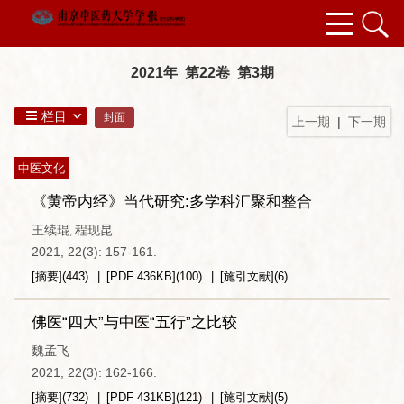
2021年 第22卷 第3期
栏目
封面
上一期
|
下一期
中医文化
《黄帝内经》当代研究:多学科汇聚和整合
王续琨
程现昆
,
2021, 22(3): 157-161.
[摘要]
(
443
)
[PDF
436KB
]
(
100
)
[施引文献]
(
6
)
佛医“四大”与中医“五行”之比较
魏孟飞
2021, 22(3): 162-166.
[摘要]
(
732
)
[PDF
431KB
]
(
121
)
[施引文献]
(
5
)