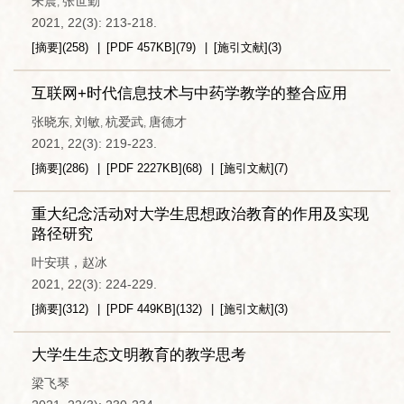
朱震
张世勤
,
2021, 22(3): 213-218.
[摘要]
(
258
)
[PDF
457KB
]
(
79
)
[施引文献]
(
3
)
互联网+时代信息技术与中药学教学的整合应用
张晓东
刘敏
杭爱武
唐德才
,
,
,
2021, 22(3): 219-223.
[摘要]
(
286
)
[PDF
2227KB
]
(
68
)
[施引文献]
(
7
)
重大纪念活动对大学生思想政治教育的作用及实现
路径研究
叶安琪，赵冰
2021, 22(3): 224-229.
[摘要]
(
312
)
[PDF
449KB
]
(
132
)
[施引文献]
(
3
)
大学生生态文明教育的教学思考
梁飞琴