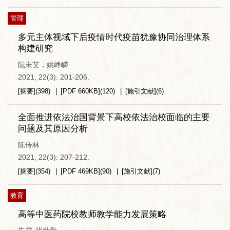
管理
多元主体视域下后疫情时代疫苗犹豫协同治理体系
构建研究
阮未艾，姚峥嵘
2021, 22(3): 201-206.
[摘要]
(
398
)
[PDF
660KB
]
(
120
)
[施引文献]
(
6
)
全面推进依法治国背景下高校依法治校面临的主要
问题及其原因分析
陈传林
2021, 22(3): 207-212.
[摘要]
(
354
)
[PDF
469KB
]
(
90
)
[施引文献]
(
7
)
教育
高等中医药院校教师教学能力发展策略