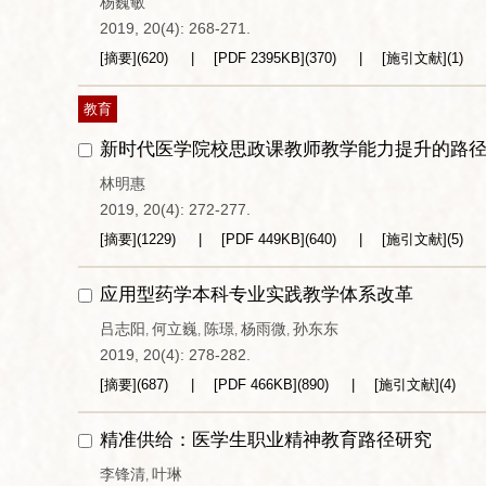
杨巍敏
2019, 20(4): 268-271.
[摘要]
(
620
)
[PDF
2395KB
]
(
370
)
[施引文献]
(
1
)
教育
新时代医学院校思政课教师教学能力提升的路
林明惠
2019, 20(4): 272-277.
[摘要]
(
1229
)
[PDF
449KB
]
(
640
)
[施引文献]
(
5
)
应用型药学本科专业实践教学体系改革
吕志阳
何立巍
陈璟
杨雨微
孙东东
,
,
,
,
2019, 20(4): 278-282.
[摘要]
(
687
)
[PDF
466KB
]
(
890
)
[施引文献]
(
4
)
精准供给：医学生职业精神教育路径研究
李锋清
叶琳
,