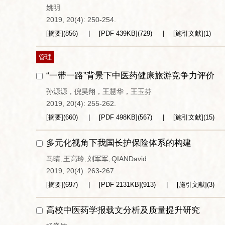
姚明
2019, 20(4): 250-254.
[摘要]
(
856
)
[PDF
439KB
]
(
729
)
[施引文献]
(
1
)
管理
“一带一路”背景下中医药健康旅游竞争力评价
孙源源，倪昊翔，王慧华，王玉芬
2019, 20(4): 255-262.
[摘要]
(
660
)
[PDF
498KB
]
(
567
)
[施引文献]
(
15
)
多元化视角下我国长护保险体系的构建
马晴
王高玲
刘军军
QIANDavid
,
,
,
2019, 20(4): 263-267.
[摘要]
(
697
)
[PDF
2131KB
]
(
913
)
[施引文献]
(
3
)
高校中医药学报载文分析及质量提升研究