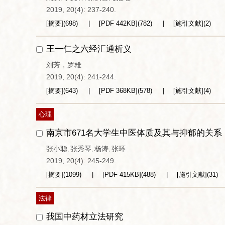
2019, 20(4): 237-240.
[摘要]
(
698
)
[PDF
442KB
]
(
782
)
[施引文献]
(
2
)
王一仁之六经汇通析义
刘芳，罗雄
2019, 20(4): 241-244.
[摘要]
(
643
)
[PDF
368KB
]
(
578
)
[施引文献]
(
4
)
心理
南京市671名大学生中医体质及其与抑郁的关系
张小聪
张秀琴
杨涛
张环
,
,
,
2019, 20(4): 245-249.
[摘要]
(
1099
)
[PDF
415KB
]
(
488
)
[施引文献]
(
31
)
法律
我国中药材立法研究