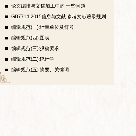
论文编排与文稿加工中的 一些问题
GB7714-2015信息与文献 参考文献著录规则
编辑规范(一):计量单位及符号
编辑规范(四):图表
编辑规范(三):投稿要求
编辑规范(二):统计学
编辑规范(五):摘要、关键词