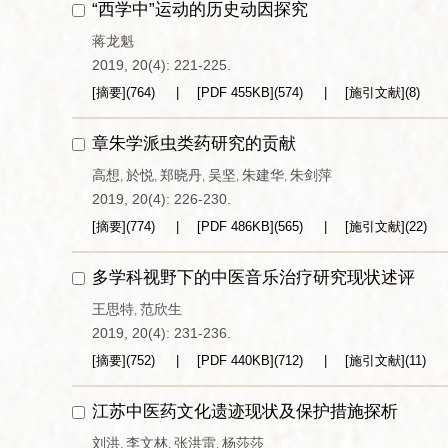
“西学中”运动的历史动因探究
蒋龙魁
2019, 20(4): 221-225.
[摘要]
(
764
)
[PDF
455KB
]
(
574
)
[施引文献]
(
8
)
章朱学派虫类药研究的贡献
高想
於悦
郑晓丹
吴坚
朱建华
朱剑萍
,
,
,
,
,
2019, 20(4): 226-230.
[摘要]
(
774
)
[PDF
486KB
]
(
565
)
[施引文献]
(
22
)
多学科视野下的中医音乐治疗研究现状述评
王思特
范欣生
,
2019, 20(4): 231-236.
[摘要]
(
752
)
[PDF
440KB
]
(
712
)
[施引文献]
(
11
)
江苏中医药文化遗迹现状及保护措施探析
刘洪
李文林
张洪雷
杨莎莎
,
,
,