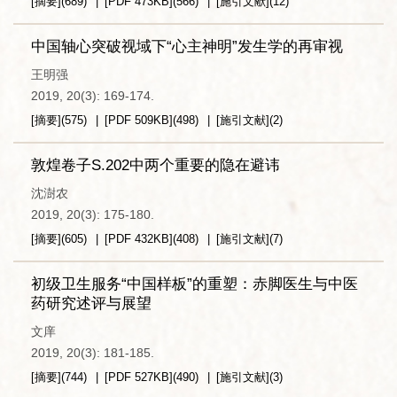
[摘要]
(
689
)
[PDF
473KB
]
(
566
)
[施引文献]
(
12
)
中国轴心突破视域下“心主神明”发生学的再审视
王明强
2019, 20(3): 169-174.
[摘要]
(
575
)
[PDF
509KB
]
(
498
)
[施引文献]
(
2
)
敦煌卷子S.202中两个重要的隐在避讳
沈澍农
2019, 20(3): 175-180.
[摘要]
(
605
)
[PDF
432KB
]
(
408
)
[施引文献]
(
7
)
初级卫生服务“中国样板”的重塑：赤脚医生与中医
药研究述评与展望
文庠
2019, 20(3): 181-185.
[摘要]
(
744
)
[PDF
527KB
]
(
490
)
[施引文献]
(
3
)