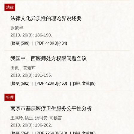
法律
法律文化异质性的理论界说述要
张策华
2019, 20(3): 186-190.
[摘要]
(
599
)
[PDF
448KB
]
(
434
)
我国中、西医师处方权限问题刍议
田侃，黄素芹
2019, 20(3): 191-195.
[摘要]
(
691
)
[PDF
428KB
]
(
450
)
[施引文献]
(
9
)
管理
南京市基层医疗卫生服务公平性分析
王高玲
姚远
汤珂安
高畅言
,
,
,
2019, 20(3): 196-202.
[摘要]
(
764
)
[PDF
726KB
]
(
513
)
[施引文献]
(
6
)