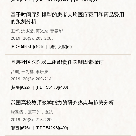
基于时间序列模型的患者人均医疗费用和药品费用
的预测分析
王华
汤少梁
何光秀
曹春华
,
,
,
2019, 20(3): 203-208.
[PDF
586KB
]
(
463
)
[施引文献]
(
6
)
基层社区医院员工组织责任关键因素探讨
吕航
王为群
李妍辰
,
,
2019, 20(3): 209-214.
[摘要]
(
622
)
[PDF
534KB
]
(
408
)
我国高校教师教学能力的研究热点与趋势分析
熊季霞，葛玉芳，李洁
2019, 20(3): 215-220.
[摘要]
(
676
)
[PDF
542KB
]
(
409
)