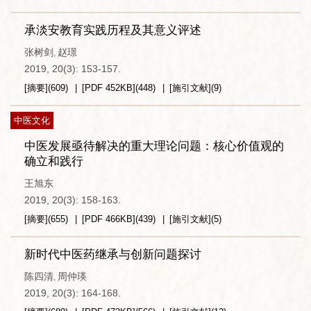
承淡安教育实践历程及其意义评述
张树剑
赵璟
,
2019, 20(3): 153-157.
[摘要]
(
609
)
[PDF
452KB
]
(
448
)
[施引文献]
(
9
)
中医文化
中医发展亟待解决的重大理论问题：核心价值观的
确立和践行
王旭东
2019, 20(3): 158-163.
[摘要]
(
655
)
[PDF
466KB
]
(
439
)
[施引文献]
(
5
)
新时代中医药继承与创新问题探讨
陈四清
周仲瑛
,
2019, 20(3): 164-168.