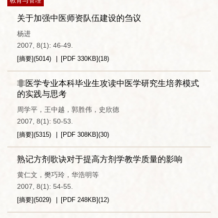
教育与管理
关于加强中医师资队伍建设的刍议
杨进
2007, 8(1): 46-49.
[摘要]
(
5014
)
[PDF
330KB
]
(
18
)
非医学专业本科毕业生攻读中医学研究生培养模式
的实践与思考
周学平，王中越，郭胜伟，史欣德
2007, 8(1): 50-53.
[摘要]
(
5315
)
[PDF
308KB
]
(
30
)
熟记方剂歌诀对于提高方剂学教学质量的影响
黄仁文，樊巧玲，华浩明等
2007, 8(1): 54-55.
[摘要]
(
5029
)
[PDF
248KB
]
(
12
)