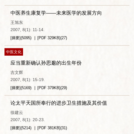
中医养生康复学——未来医学的发展方向
王旭东
2007, 8(1): 11-14.
[摘要]
(
5095
)
[PDF
329KB
]
(
27
)
中医文化
应当重新确认孙思邈的出生年份
吉文辉
2007, 8(1): 15-19.
[摘要]
(
5169
)
[PDF
379KB
]
(
29
)
论太平天国所奉行的进步卫生措施及其价值
徐建云
2007, 8(1): 20-23.
[摘要]
(
5214
)
[PDF
381KB
]
(
31
)