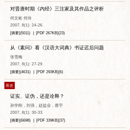
对晋唐时期《内经》三注家及其作品之评析
何文彬 何伶
2007, 8(1): 24-26.
[摘要]
(
5011
)
[PDF
267KB
]
(
23
)
从《素问》看《汉语大词典》书证迟后问题
张雪梅
2007, 8(1): 27-29.
[摘要]
(
4631
)
[PDF
293KB
]
(
6
)
医史
证实、证伪，还是诠释？
孙学刚，刘强，赵益业，蔡宇
2007, 8(1): 30-33.
[摘要]
(
6698
)
[PDF
339KB
]
(
37
)