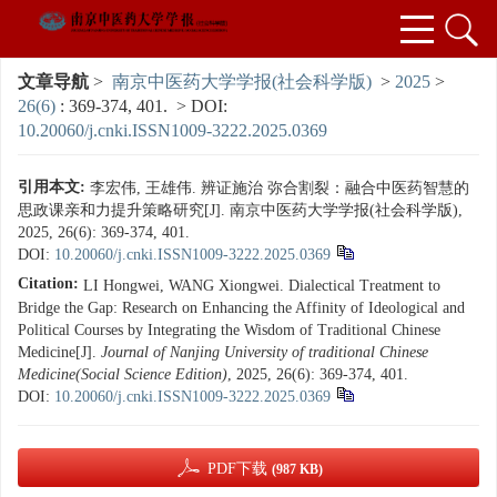
文章导航
>
南京中医药大学学报(社会科学版)
>
2025
>
26(6)
: 369-374, 401.
> DOI:
10.20060/j.cnki.ISSN1009-3222.2025.0369
引用本文:
李宏伟, 王雄伟. 辨证施治 弥合割裂：融合中医药智慧的
思政课亲和力提升策略研究[J]. 南京中医药大学学报(社会科学版),
2025, 26(6): 369-374, 401.
DOI:
10.20060/j.cnki.ISSN1009-3222.2025.0369
Citation:
LI Hongwei, WANG Xiongwei. Dialectical Treatment to
Bridge the Gap: Research on Enhancing the Affinity of Ideological and
Political Courses by Integrating the Wisdom of Traditional Chinese
Medicine[J].
Journal of Nanjing University of traditional Chinese
Medicine(Social Science Edition)
, 2025, 26(6): 369-374, 401.
DOI:
10.20060/j.cnki.ISSN1009-3222.2025.0369
PDF下载
(987 KB)