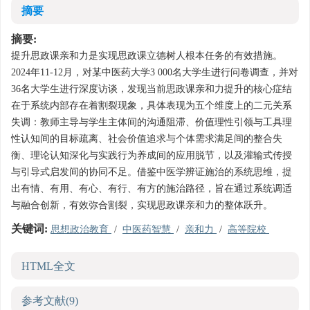
摘要
摘要:
提升思政课亲和力是实现思政课立德树人根本任务的有效措施。
2024年11-12月，对某中医药大学3 000名大学生进行问卷调查，并对
36名大学生进行深度访谈，发现当前思政课亲和力提升的核心症结
在于系统内部存在着割裂现象，具体表现为五个维度上的二元关系
失调：教师主导与学生主体间的沟通阻滞、价值理性引领与工具理
性认知间的目标疏离、社会价值追求与个体需求满足间的整合失
衡、理论认知深化与实践行为养成间的应用脱节，以及灌输式传授
与引导式启发间的协同不足。借鉴中医学辨证施治的系统思维，提
出有情、有用、有心、有行、有方的施治路径，旨在通过系统调适
与融合创新，有效弥合割裂，实现思政课亲和力的整体跃升。
关键词:
思想政治教育
/
中医药智慧
/
亲和力
/
高等院校
HTML全文
参考文献
(9)