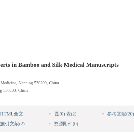
perts in Bamboo and Silk Medical Manuscripts
e Medicine, Nanning 530200, China
ng 530200, China
HTML全文
图
(0)
表
(2)
参考文献
(20)
施引文献
(2)
资源附件
(0)