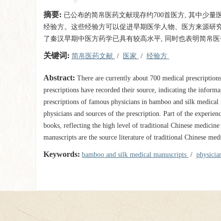
摘要:
已公布的简帛医药文献现存约700首医方, 其中少量
经验方。这些经验方可以促进早期医学人物、医方来源研究
了秦汉早期中医方药学已具有较高水平, 同时也表明简帛
关键词:
简帛医药文献
/
医家
/
经验方
Abstract:
There are currently about 700 medical prescription
prescriptions have recorded their source, indicating the informa
prescriptions of famous physicians in bamboo and silk medical 
physicians and sources of the prescription. Part of the experie
books, reflecting the high level of traditional Chinese medicin
manuscripts are the source literature of traditional Chinese med
Keywords:
bamboo and silk medical manuscripts
/
physicia