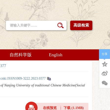
高级检索
自然科学版
English
分享
0377
j.cnki.ISSN1009-3222.2023.0377
 of Nanjing University of traditional Chinese Medicine(Social
在线预览
下载
(1.1MB)