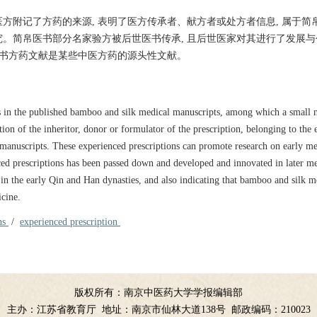
医方附记了方药的来源, 表明了医方传承者、献方者或处方者信息, 属于简
。简帛医书部分名家验方被后世医书传承, 且后世医家对其进行了发展与创
医书方药文献是某些中医方药的源头性文献。
s in the published bamboo and silk medical manuscripts, among which a small
tion of the inheritor, donor or formulator of the prescription, belonging to the
manuscripts. These experienced prescriptions can promote research on early me
nced prescriptions has been passed down and developed and innovated in later m
e in the early Qin and Han dynasties, and also indicating that bamboo and silk m
icine.
ns
/
experienced prescription
版权所有：南京中医药大学学报编辑部
主办：江苏省教育厅
地址：南京市仙林大道138号
邮政编码：210023