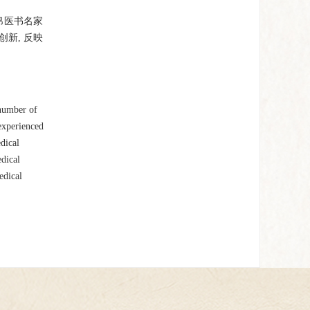
帛医书名家
新, 反映
 number of
 experienced
dical
edical
edical