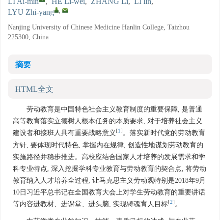
LI Ai-min
,
HE Li-wei
,
ZHANG Li
,
LI lin
,
,
LYU Zhi-yang
Nanjing University of Chinese Medicine Hanlin College, Taizhou
225300, China
摘要
HTML全文
劳动教育是中国特色社会主义教育制度的重要保障, 是普通
高等教育落实立德树人根本任务的本质要求, 对于培养社会主义
[
1
]
建设者和接班人具有重要战略意义
。落实新时代党的劳动教育
方针, 要体现时代特色, 掌握内在规律, 创造性地谋划劳动教育的
实施路径并稳步推进。高校应结合国家人才培养的发展需求和学
科专业特点, 深入挖掘学科专业教育与劳动教育的契合点, 将劳动
教育纳入人才培养全过程, 让马克思主义劳动观特别是2018年9月
10日习近平总书记在全国教育大会上对学生劳动教育的重要讲话
[
2
]
等内容进教材、进课堂、进头脑, 实现铸魂育人目标
。